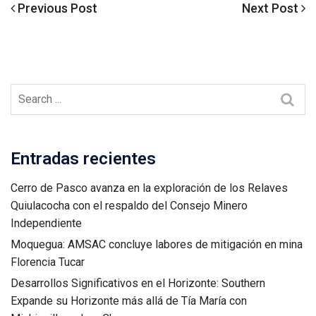
Previous
Next
Previous Post
Next Post
Navegación
Post
Post
de
entradas
Entradas recientes
Cerro de Pasco avanza en la exploración de los Relaves
Quiulacocha con el respaldo del Consejo Minero
Independiente
Moquegua: AMSAC concluye labores de mitigación en mina
Florencia Tucar
Desarrollos Significativos en el Horizonte: Southern
Expande su Horizonte más allá de Tía María con