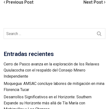
Previous
Next
Previous Post
Next Post
Navegación
Post
Post
de
entradas
Entradas recientes
Cerro de Pasco avanza en la exploración de los Relaves
Quiulacocha con el respaldo del Consejo Minero
Independiente
Moquegua: AMSAC concluye labores de mitigación en mina
Florencia Tucar
Desarrollos Significativos en el Horizonte: Southern
Expande su Horizonte más allá de Tía María con